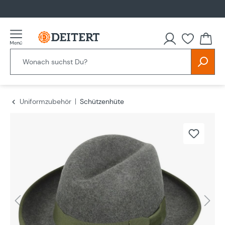
alt springen
Uniformzubehör
Schützenhüte
Bildergalerie überspringen