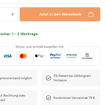
Produkt Anzahl: Gib den gewünsch
Jetzt in den Warenkorb
eferbar: 1 - 3 Werktage
Sicher und schnell bezahlen mit
5% Rabatt bei Zahlungsart
xpressversand möglich
Vorkasse
auf Rechnung oder
Kostenloser Versand ab 79 €
kauf