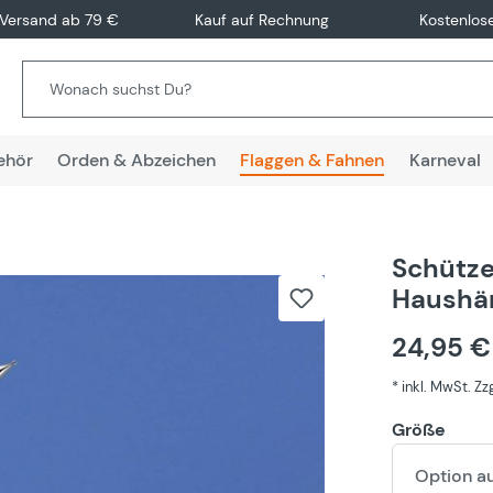
 Versand ab 79 €
Kauf auf Rechnung
Kostenlos
ehör
Orden & Abzeichen
Flaggen & Fahnen
Karneval
Schütze
Haushä
24,95 
* inkl. MwSt. Z
Größe
Option a