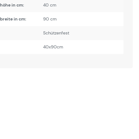
höhe in cm:
40 cm
reite in cm:
90 cm
Schützenfest
40x90cm