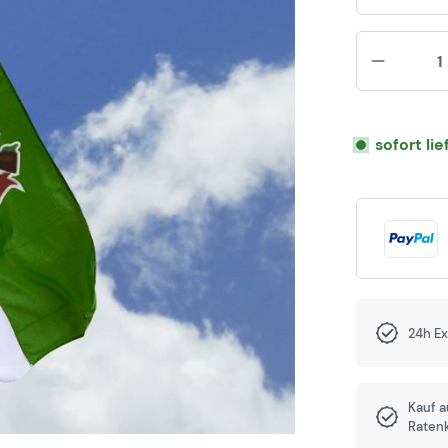
sofort li
24h E
Kauf 
Raten