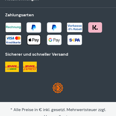
Zahlungsarten
Sicherer und schneller Versand
* Alle Preise in € inkl. gesetzl. Mehrwertsteuer zzgl.