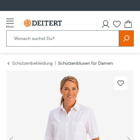
alt springen
Schützenbekleidung
Schützenblusen für Damen
Bildergalerie überspringen