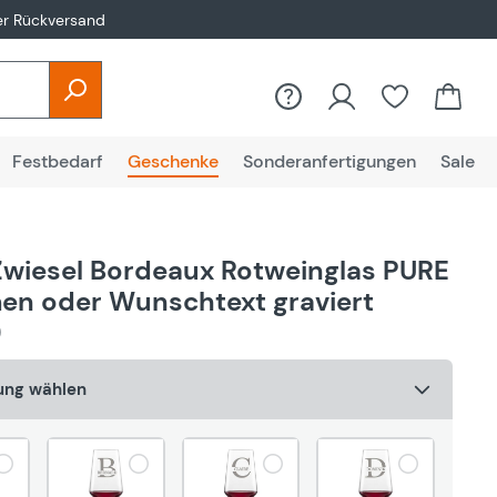
er Rückversand
Du hast 0
Festbedarf
Geschenke
Sonderanfertigungen
Sale
Zwiesel Bordeaux Rotweinglas PURE
en oder Wunschtext graviert
)
rung wählen