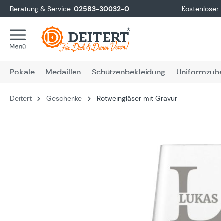
Beratung & Service:
02583-30032-0
Kostenloser
springen
Zur Hauptnavigation springen
Pokale
Medaillen
Schützenbekleidung
Uniformzub
Deitert
Geschenke
Rotweingläser mit Gravur