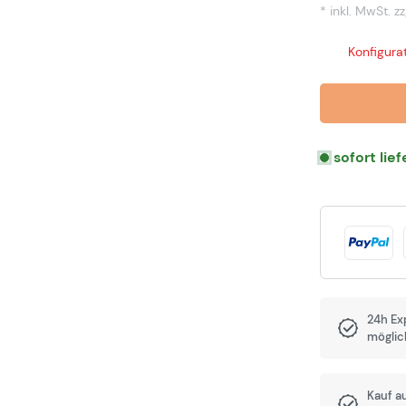
* inkl. MwSt.
zz
Konfigurat
sofort lie
24h Ex
möglic
Kauf a