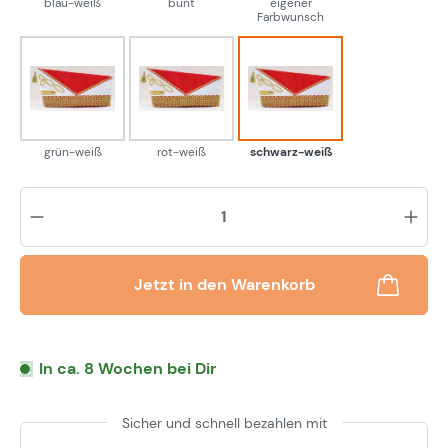
blau-weiß
bunt
eigener
Farbwunsch
grün-weiß
rot-weiß
schwarz-weiß
grün-weiß
rot-weiß
schwarz-weiß
Pr
Jetzt in den Warenkorb
In ca. 8 Wochen bei Dir
Sicher und schnell bezahlen mit