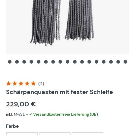
(2)
Durchschnittliche Bewertung von 5 von 5 Sternen
Schärpenquasten mit fester Schleife
229,00 €
inkl. MwSt. -
✓ Versandkostenfreie Lieferung (DE)
auswählen
Farbe