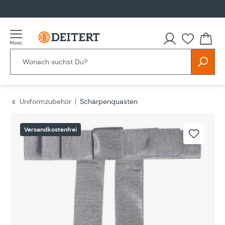
alt springen
Uniformzubehör
Schärpenquasten
Bildergalerie überspringen
Versandkostenfrei