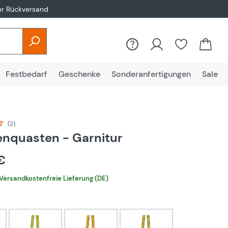
er Rückversand
Festbedarf
Geschenke
Sonderanfertigungen
Sale
(2)
liche Bewertung von 4.5 von 5 Sternen
nquasten - Garnitur
 €
Versandkostenfreie Lieferung (DE)
hlen