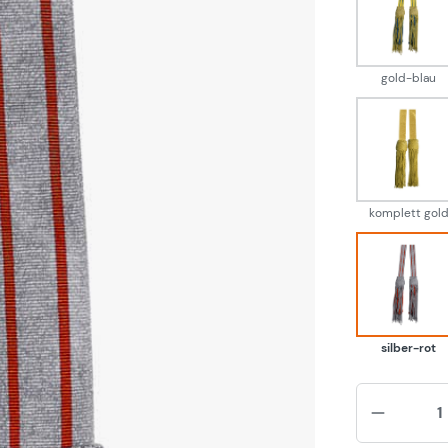
gold-
gold-blau
kompl
komplett gol
silbe
silber-rot