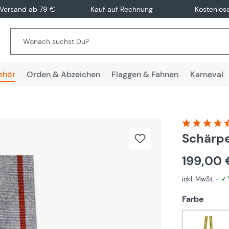
 Versand ab 79 €
Kauf auf Rechnung
Kostenlos
ehör
Orden & Abzeichen
Flaggen & Fahnen
Karneval
Durchschnitt
Schärpe
199,00
inkl. MwSt. -
✓ 
auswä
Farbe