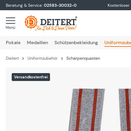
Beratung & Service:
02583-30032-0
Kostenloser
springen
Zur Hauptnavigation springen
Pokale
Medaillen
Schützenbekleidung
Uniformzub
Deitert
Uniformzubehör
Schärpenquasten
Bildergalerie überspringen
Versandkostenfrei