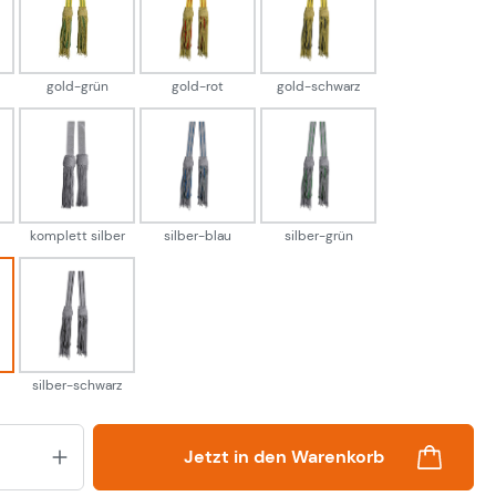
blau
gold-grün
gold-rot
gold-schwarz
gold-grün
gold-rot
gold-schwarz
ett gold
komplett silber
silber-blau
silber-grün
d
komplett silber
silber-blau
silber-grün
r-rot
silber-schwarz
silber-schwarz
Produkt Anzahl: Gib den gewünsch
Jetzt in den Warenkorb