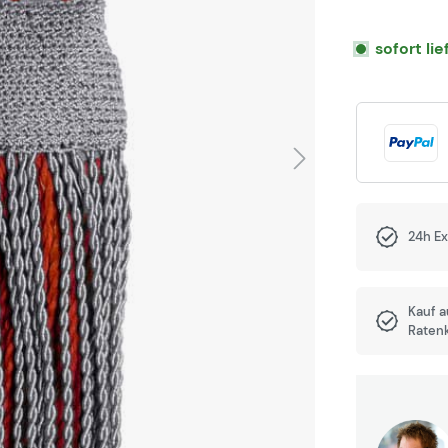
sofort li
24h E
Kauf 
Raten