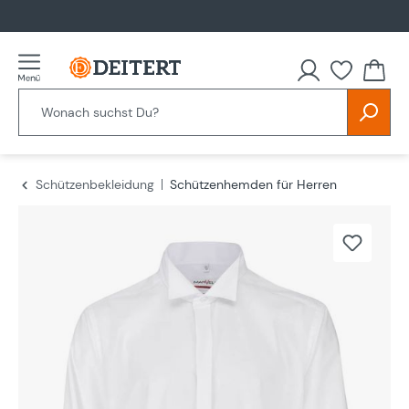
alt springen
Schützenbekleidung
Schützenhemden für Herren
Bildergalerie überspringen