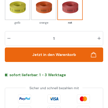
gelb
orange
rot
gelb
orange
rot
Pr
Jetzt in den Warenkorb
sofort lieferbar: 1 - 3 Werktage
Sicher und schnell bezahlen mit