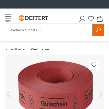
alt springen
Festbedarf
Wertmarken
Bildergalerie überspringen