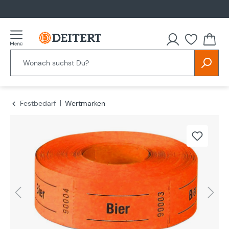
alt springen
Festbedarf
Wertmarken
Bildergalerie überspringen