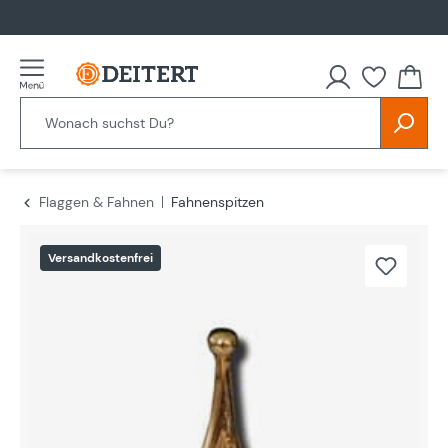
alt springen
Flaggen & Fahnen
Fahnenspitzen
Bildergalerie überspringen
Versandkostenfrei