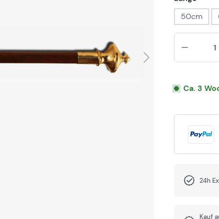
50cm
Ca. 3 Woc
24h E
Kauf 