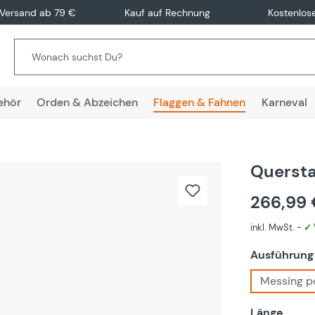
 Versand ab 79 €
Kauf auf Rechnung
Kostenlos
ehör
Orden & Abzeichen
Flaggen & Fahnen
Karneval
Querst
266,99
inkl. MwSt. -
✓ 
Ausführung
Messing po
ausw
Länge