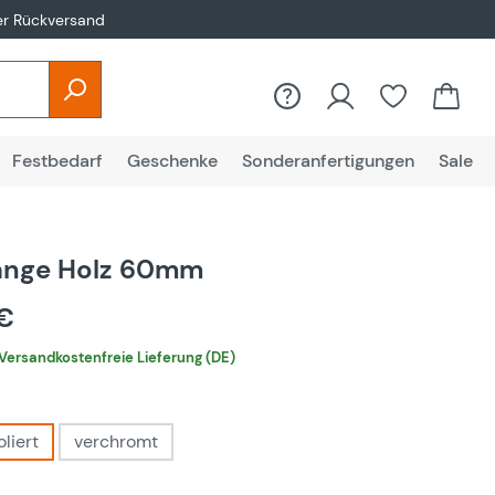
er Rückversand
Festbedarf
Geschenke
Sonderanfertigungen
Sale
ange Holz 60mm
 €
Versandkostenfreie Lieferung (DE)
auswählen
liert
verchromt
ählen