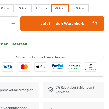
60cm
70cm
80cm
90cm
100cm
Produkt Anzahl: Gib den gewünsch
Jetzt in den Warenkorb
hen Lieferzeit
Sicher und schnell bezahlen mit
5% Rabatt bei Zahlungsart
xpressversand möglich
Vorkasse
auf Rechnung oder