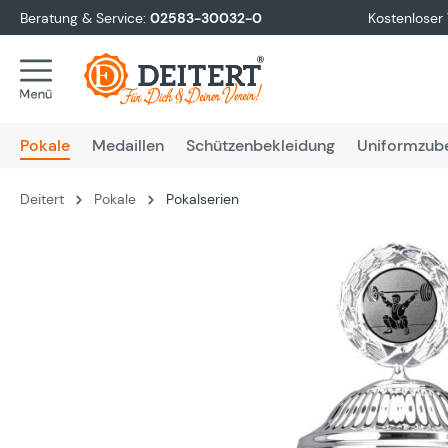
Beratung & Service:
02583-30032-0
Kostenloser
springen
Zur Hauptnavigation springen
Pokale
Medaillen
Schützenbekleidung
Uniformzub
Deitert
Pokale
Pokalserien