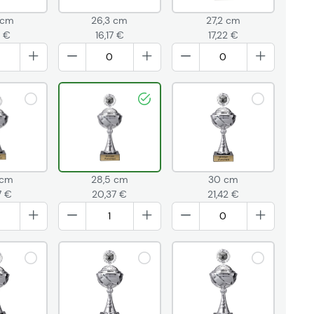
 cm
26,3 cm
27,2 cm
2 €
16,17 €
17,22 €
 cm
28,5 cm
30 cm
7 €
20,37 €
21,42 €