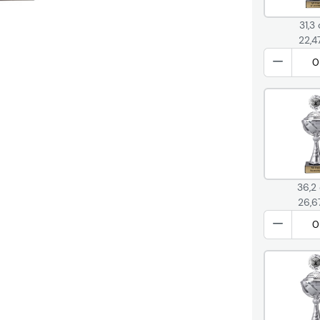
31,3
22,4
36,2
26,6