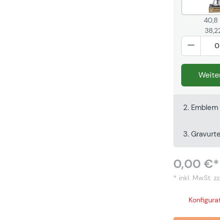
40,8
38,2
Weite
2. Emblem 
3. Gravurt
0,00 €*
* inkl. MwSt.
zz
Konfigurat