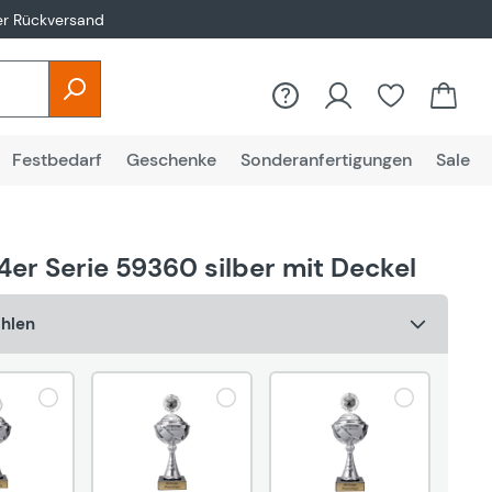
er Rückversand
Du hast 0
Festbedarf
Geschenke
Sonderanfertigungen
Sale
4er Serie 59360 silber mit Deckel
ählen