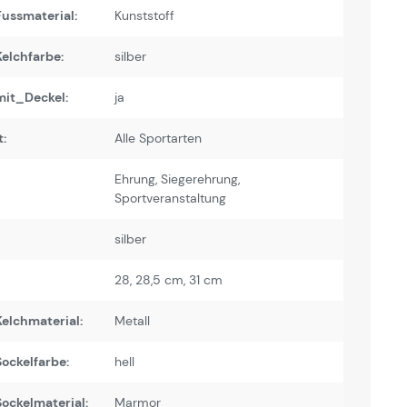
ussmaterial:
Kunststoff
elchfarbe:
silber
it_Deckel:
ja
:
Alle Sportarten
Ehrung
, Siegerehrung
,
Sportveranstaltung
silber
28
, 28,5 cm
, 31 cm
elchmaterial:
Metall
ockelfarbe:
hell
ockelmaterial:
Marmor