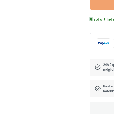
sofort lie
24h Ex
möglic
Kauf a
Ratenk