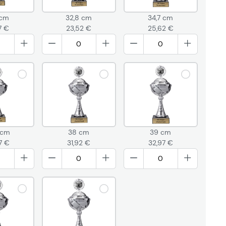
 cm
32,8 cm
34,7 cm
7 €
23,52 €
25,62 €
 cm
38 cm
39 cm
7 €
31,92 €
32,97 €