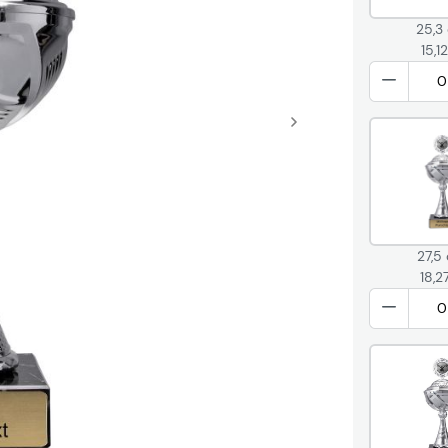
25,3
15,1
27,5
18,2