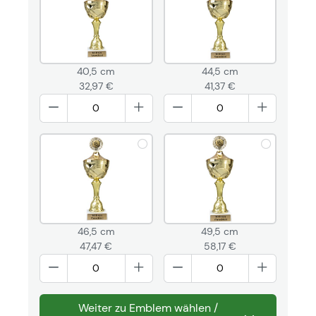
40,5 cm
44,5 cm
32,97 €
41,37 €
46,5 cm
49,5 cm
47,47 €
58,17 €
Weiter zu Emblem wählen /