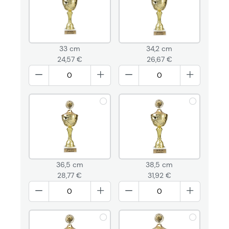
33 cm
34,2 cm
24,57 €
26,67 €
36,5 cm
38,5 cm
28,77 €
31,92 €