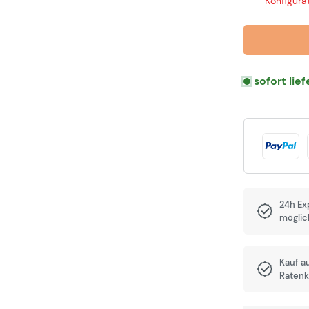
Konfigurat
sofort lie
24h Ex
möglic
Kauf a
Ratenk