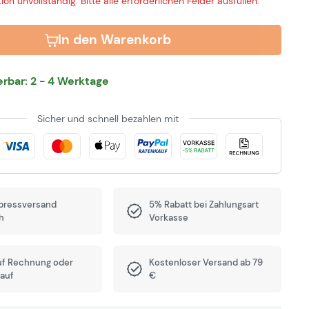
ion unvollständig: Bitte alle erforderlichen Felder ausfüllen.
In den Warenkorb
ferbar: 2 - 4 Werktage
Sicher und schnell bezahlen mit
pressversand
5% Rabatt bei Zahlungsart
h
Vorkasse
uf Rechnung oder
Kostenloser Versand ab 79
auf
€