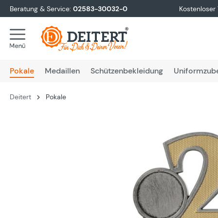
Beratung & Service:
02583-30032-0
Kostenloser
springen
Zur Hauptnavigation springen
Pokale
Medaillen
Schützenbekleidung
Uniformzub
Deitert
Pokale