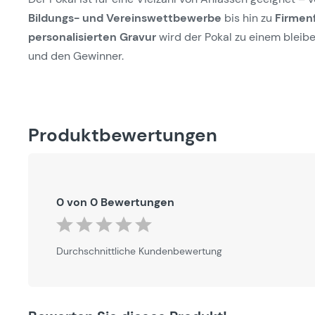
Bildungs- und Vereinswettbewerbe
bis hin zu
Firmen
personalisierten Gravur
wird der Pokal zu einem bleib
und den Gewinner.
Produktbewertungen
0 von 0 Bewertungen
Durchschnittliche Bewertung von 0 von 5 Sternen
Durchschnittliche Kundenbewertung