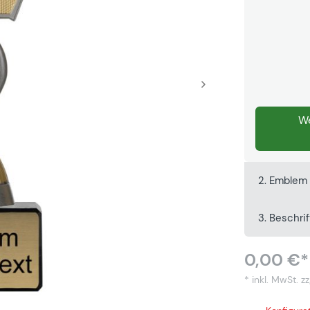
We
2. Emblem 
3. Beschri
0,00 €*
* inkl. MwSt.
zz