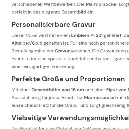
verschiedenen Wettbewerben. Der
Marmorsockel
sorgt
perfekt in das elegante Gesamtbild ein.
Personalisierbare Gravur
Dieser Pokal wird mit einem
Emblem PF221
geliefert, d
Altsilber/Gold
gehalten ist. Für eine noch persönlichere
Bestellung mit einer
Gravur
versehen. Die Gravur kann 
Events oder eine spezielle Nachricht enthalten – ganz 
einer einzigartigen Erinnerung.
Perfekte Größe und Proportionen
Mit einer
Gesamthöhe von 16 cm
und einer
Figur von
Auszeichnung für jedes Event. Der
Marmorsockel
mit d
ausreichend Platz für die Gravur und sorgt gleichzeitig 
Vielseitige Verwendungsmöglichke
Der Pokal ist für eine Vielzahl von Anlässen geeignet – 