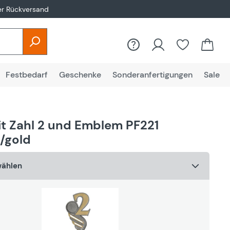
er Rückversand
Du hast 0
Festbedarf
Geschenke
Sonderanfertigungen
Sale
it Zahl 2 und Emblem PF221
r/gold
wählen