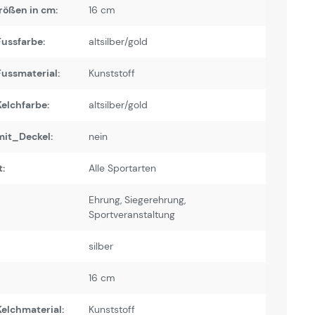
rößen in cm:
16 cm
ussfarbe:
altsilber/gold
ussmaterial:
Kunststoff
elchfarbe:
altsilber/gold
it_Deckel:
nein
:
Alle Sportarten
Ehrung
, Siegerehrung
,
Sportveranstaltung
silber
16 cm
elchmaterial:
Kunststoff