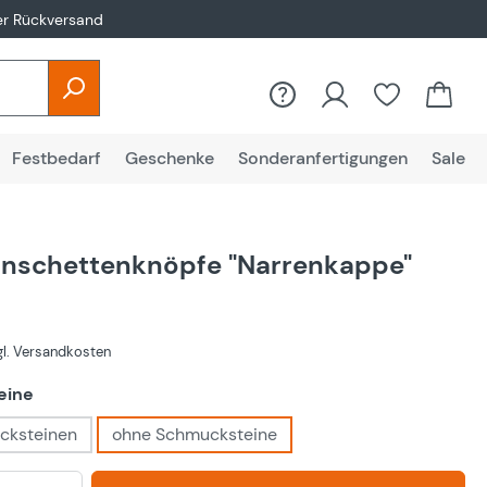
er Rückversand
Festbedarf
Geschenke
Sonderanfertigungen
Sale
nschettenknöpfe "Narrenkappe"
zgl. Versandkosten
auswählen
eine
cksteinen
ohne Schmucksteine