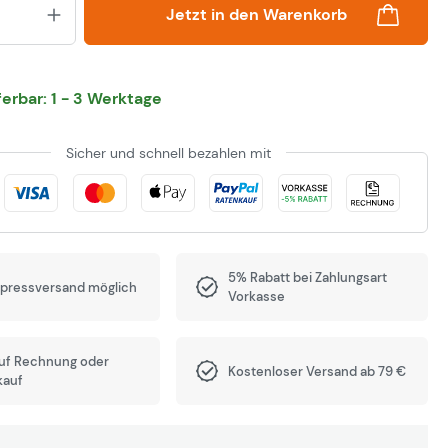
Produkt Anzahl: Gib den gewünsch
Jetzt in den Warenkorb
eferbar: 1 - 3 Werktage
Sicher und schnell bezahlen mit
5% Rabatt bei Zahlungsart
xpressversand möglich
Vorkasse
auf Rechnung oder
Kostenloser Versand ab 79 €
kauf