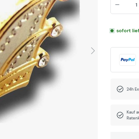
sofort li
24h E
Kauf 
Raten