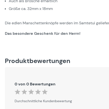
Auch als Brosche erhältlich
Größe ca. 32mm x 18mm
Die edlen Manschettenknöpfe werden im Samtetui geliefer
Das besondere Geschenk für den Herrn!
Produktbewertungen
0 von 0 Bewertungen
Durchschnittliche Bewertung von 0 von 5 Sternen
Durchschnittliche Kundenbewertung