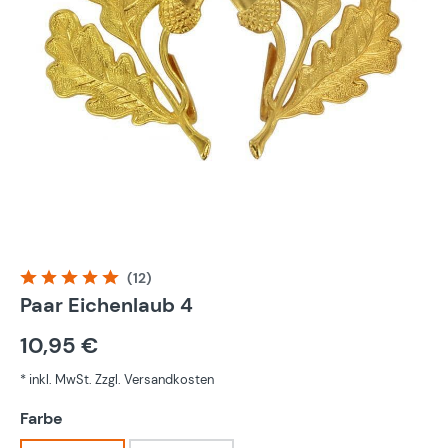
(12)
Durchschnittliche Bewertung von 5 von 5 Sternen
Paar Eichenlaub 4
10,95 €
* inkl. MwSt. Zzgl. Versandkosten
auswählen
Farbe