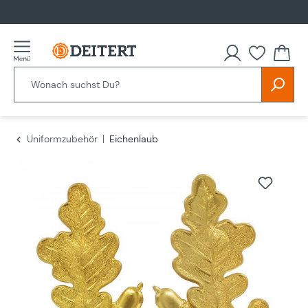
alt springen
Uniformzubehör
Eichenlaub
Bildergalerie überspringen