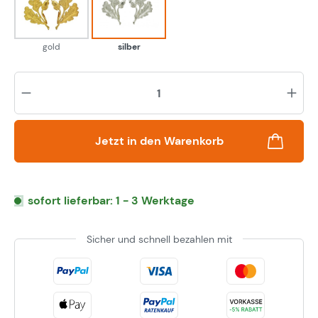
gold
silber
gold
silber
Pr
Jetzt in den Warenkorb
sofort lieferbar: 1 - 3 Werktage
Sicher und schnell bezahlen mit