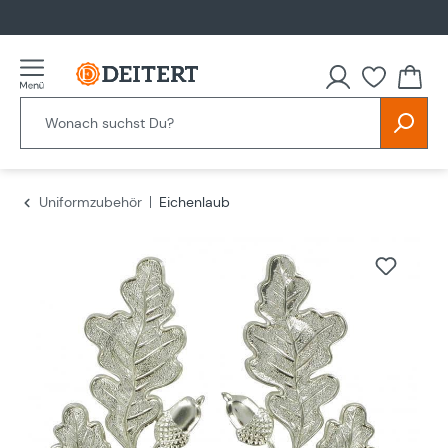
alt springen
Uniformzubehör
Eichenlaub
Bildergalerie überspringen