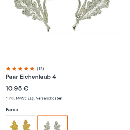
(12)
Durchschnittliche Bewertung von 5 von 5 Sternen
Paar Eichenlaub 4
10,95 €
* inkl. MwSt. Zzgl. Versandkosten
auswählen
Farbe