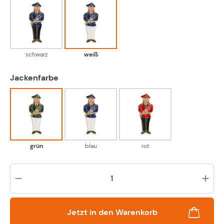
schwarz
weiß
schwarz
weiß
auswählen
Jackenfarbe
grün
blau
rot
grün
blau
rot
Pr
Jetzt in den Warenkorb