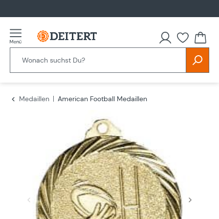
alt springen
Du hast
Medaillen
American Football Medaillen