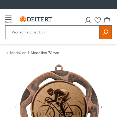
alt springen
Du hast
Medaillen
Medaillen 70mm