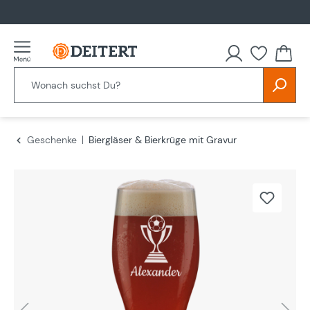
alt springen
Geschenke
Biergläser & Bierkrüge mit Gravur
Bildergalerie überspringen