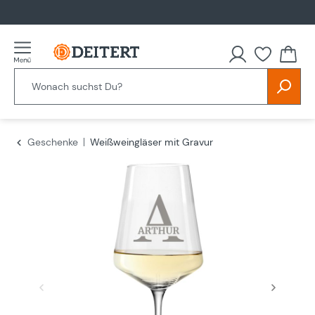
alt springen
Du hast
Geschenke
Weißweingläser mit Gravur