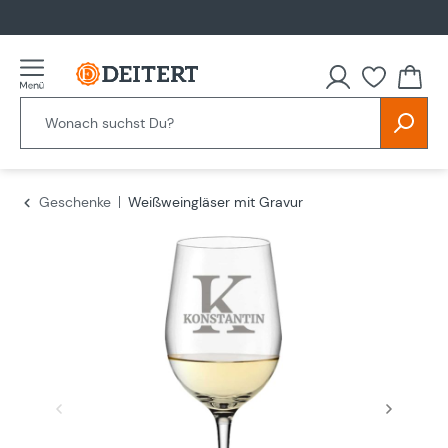
alt springen
Du hast
Geschenke
Weißweingläser mit Gravur