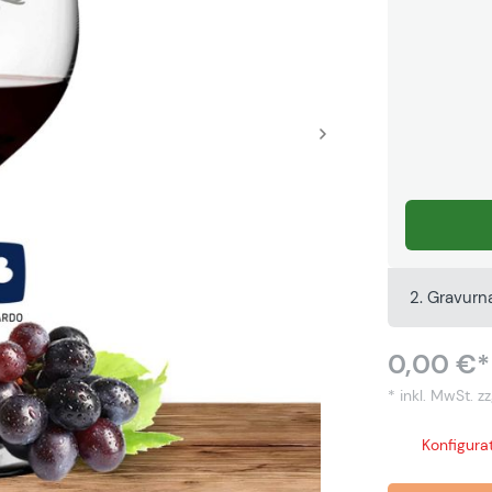
2. Gravur
0,00 €*
* inkl. MwSt.
zz
Konfigurat