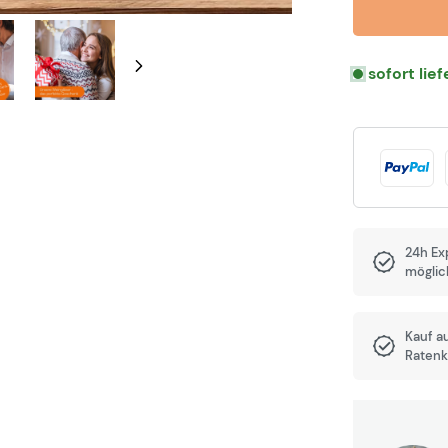
sofort lie
24h Ex
möglic
Kauf a
Ratenk