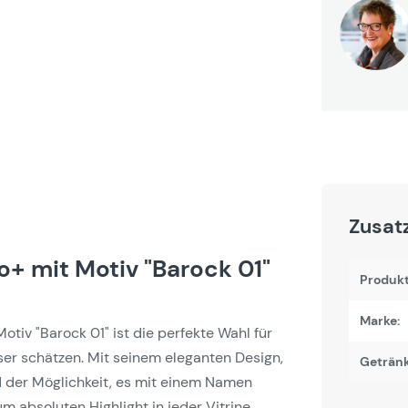
Zusat
+ mit Motiv "Barock 01"
Produk
Marke:
iv "Barock 01" ist die perfekte Wahl für
äser schätzen. Mit seinem eleganten Design,
Getränk
d der Möglichkeit, es mit einem Namen
m absoluten Highlight in jeder Vitrine