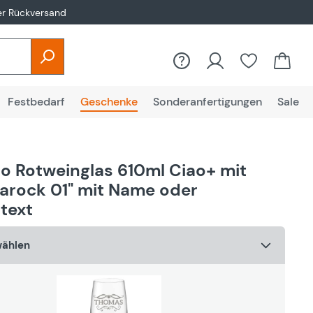
er Rückversand
Du hast 0
Festbedarf
Geschenke
Sonderanfertigungen
Sale
o Rotweinglas 610ml Ciao+ mit
Barock 01" mit Name oder
text
wählen