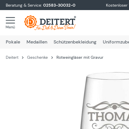
Beratung & Service:
02583-30032-0
Kostenloser
springen
Zur Hauptnavigation springen
Pokale
Medaillen
Schützenbekleidung
Uniformzub
Deitert
Geschenke
Rotweingläser mit Gravur