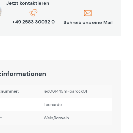
Jetzt kontaktieren
+49 2583 30032 0
Schreib uns eine Mail
zinformationen
tnummer:
leo061449m-barock01
Leonardo
:
Wein,Rotwein