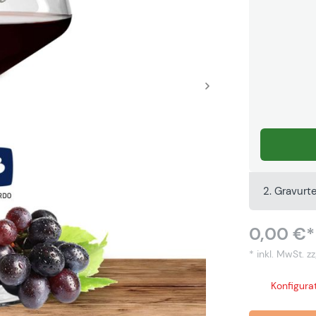
2. Gravurt
0,00 €*
* inkl. MwSt.
zz
Konfigurat