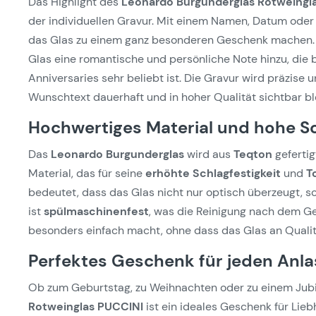
Das Highlight des
Leonardo Burgunderglas Rotweingl
der individuellen Gravur. Mit einem Namen, Datum oder 
das Glas zu einem ganz besonderen Geschenk machen.
Glas eine romantische und persönliche Note hinzu, die
Anniversaries sehr beliebt ist. Die Gravur wird präzise u
Wunschtext dauerhaft und in hoher Qualität sichtbar bl
Hochwertiges Material und hohe Sc
Das
Leonardo Burgunderglas
wird aus
Teqton
geferti
Material, das für seine
erhöhte Schlagfestigkeit
und
T
bedeutet, dass das Glas nicht nur optisch überzeugt, so
ist
spülmaschinenfest
, was die Reinigung nach dem G
besonders einfach macht, ohne dass das Glas an Qualit
Perfektes Geschenk für jeden Anla
Ob zum Geburtstag, zu Weihnachten oder zu einem Jub
Rotweinglas PUCCINI
ist ein ideales Geschenk für Lie