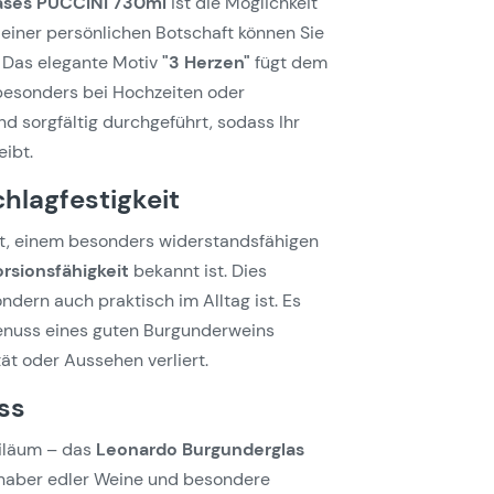
ases PUCCINI 730ml
ist die Möglichkeit
einer persönlichen Botschaft können Sie
 Das elegante Motiv
"3 Herzen"
fügt dem
 besonders bei Hochzeiten oder
nd sorgfältig durchgeführt, sodass Ihr
eibt.
hlagfestigkeit
gt, einem besonders widerstandsfähigen
orsionsfähigkeit
bekannt ist. Dies
ndern auch praktisch im Alltag ist. Es
enuss eines guten Burgunderweins
ät oder Aussehen verliert.
ss
iläum – das
Leonardo Burgunderglas
bhaber edler Weine und besondere