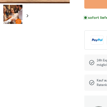
sofort lie
24h Ex
möglic
Kauf a
Ratenk