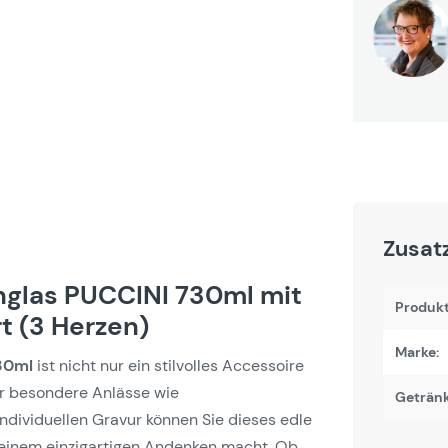
Zusat
nglas PUCCINI 730ml mit
Produk
 (3 Herzen)
Marke:
30ml
ist nicht nur ein stilvolles Accessoire
für besondere Anlässe wie
Getränk
individuellen Gravur können Sie dieses edle
 einem einzigartigen Andenken macht. Ob