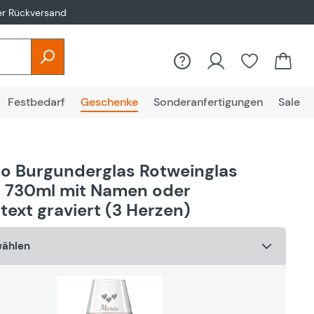
er Rückversand
Du hast 0
Festbedarf
Geschenke
Sonderanfertigungen
Sale
o Burgunderglas Rotweinglas
 730ml mit Namen oder
ext graviert (3 Herzen)
wählen