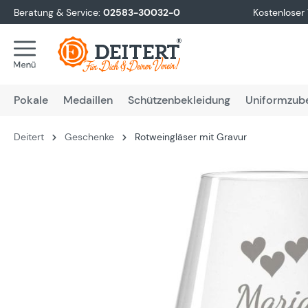
Beratung & Service:
02583-30032-0
Kostenloser
springen
Zur Hauptnavigation springen
Pokale
Medaillen
Schützenbekleidung
Uniformzub
Deitert
Geschenke
Rotweingläser mit Gravur