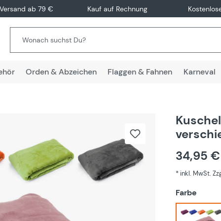
 Versand ab 79 €
Kauf auf Rechnung
Kostenlos
ehör
Orden & Abzeichen
Flaggen & Fahnen
Karneval
Kuschel
verschi
34,95 
* inkl. MwSt. Z
auswä
Farbe