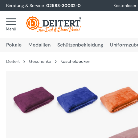
Beratung & Service:
02583-30032-0
Kostenloser
springen
Zur Hauptnavigation springen
Pokale
Medaillen
Schützenbekleidung
Uniformzub
Deitert
Geschenke
Kuscheldecken
Bildergalerie überspringen