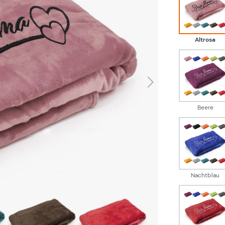
Altro
Altrosa
Beer
Beere
Nach
Nachtblau
Weinr