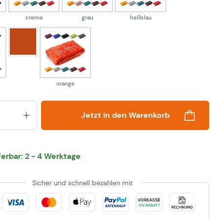
creme
grau
hellblau
kupfer
rün
orange
orange
Produkt Anzahl: Gib den gewünsch
Jetzt in den Warenkorb
eferbar: 2 - 4 Werktage
Sicher und schnell bezahlen mit