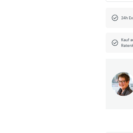
24h E
Kauf 
Raten