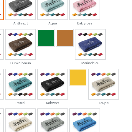
sa
Anthrazit
Aqua
Babyrosa
Anthrazit
Aqua
Babyrosa
Grün
Karamell
e
Dunkelbraun
Marineblau
Dunkelbraun
Marineblau
Senfcurry
tblau
Petrol
Schwarz
Taupe
Petrol
Schwarz
Taupe
ot
creme
grau
hellblau