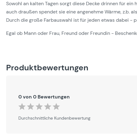
Sowohl an kalten Tagen sorgt diese Decke drinnen für ein h
auch draußen spendet sie eine angenehme Wärme, z.b. als 
Durch die große Farbauswahl ist für jeden etwas dabei - p
Egal ob Mann oder Frau, Freund oder Freundin - Beschenke
Produktbewertungen
0 von 0 Bewertungen
Durchschnittliche Bewertung von 0 von 5 Sternen
Durchschnittliche Kundenbewertung