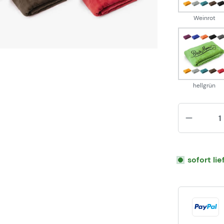
Weinrot
hellg
hellgrün
sofort li