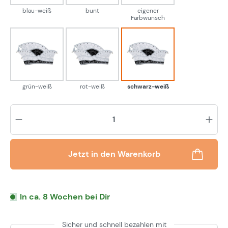
blau-weiß
bunt
eigener
Farbwunsch
grün-weiß
rot-weiß
schwarz-weiß
grün-weiß
rot-weiß
schwarz-weiß
Pr
Jetzt in den Warenkorb
In ca. 8 Wochen bei Dir
Sicher und schnell bezahlen mit