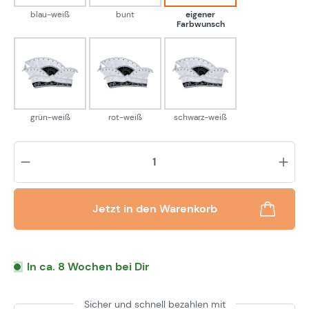
blau-weiß
bunt
eigener
Farbwunsch
grün-weiß
rot-weiß
schwarz-weiß
grün-weiß
rot-weiß
schwarz-weiß
Pr
Jetzt in den Warenkorb
In ca. 8 Wochen bei Dir
Sicher und schnell bezahlen mit