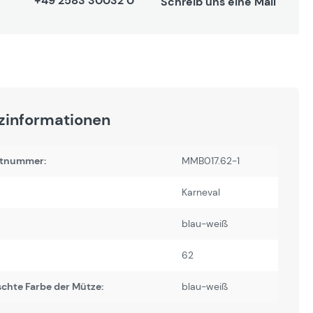
+49 2583 30032 0
Schreib uns eine Mail
zinformationen
tnummer:
MMB017.62-1
Karneval
blau-weiß
62
chte Farbe der Mütze:
blau-weiß