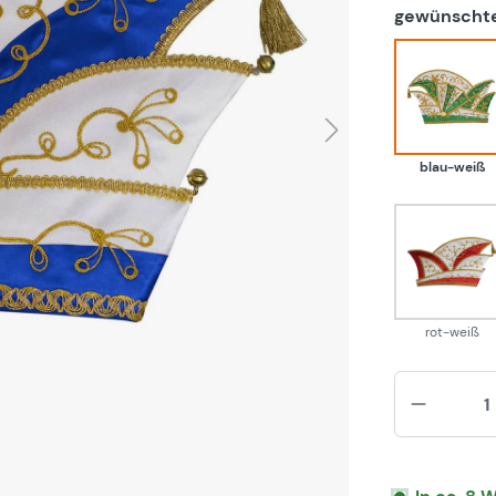
gewünschte
blau
blau-weiß
rot-w
rot-weiß