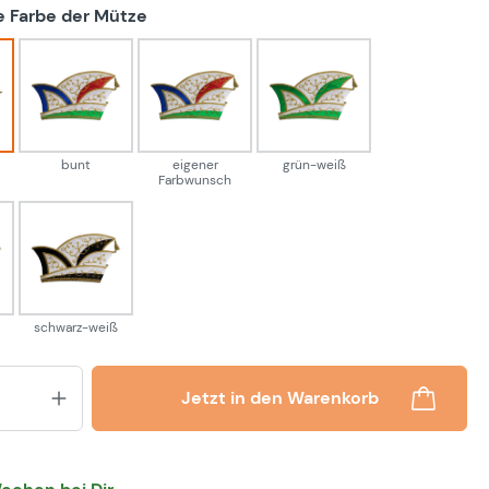
auswählen
 Farbe der Mütze
-weiß
bunt
eigener Farbwunsch
grün-weiß
bunt
eigener
grün-weiß
Farbwunsch
eiß
schwarz-weiß
schwarz-weiß
Produkt Anzahl: Gib den gewünsch
Jetzt in den Warenkorb