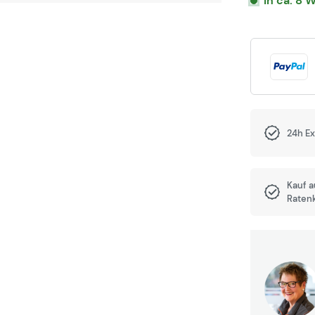
In ca. 8 
24h E
Kauf 
Raten