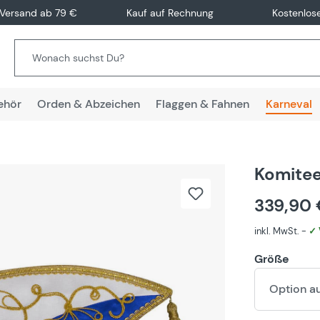
 Versand ab 79 €
Kauf auf Rechnung
Kostenlos
ehör
Orden & Abzeichen
Flaggen & Fahnen
Karneval
Komite
339,90
inkl. MwSt. -
✓ 
Größe
Option a