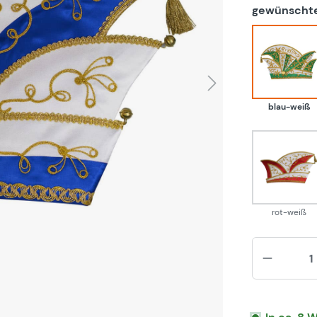
gewünschte
blau
blau-weiß
rot-w
rot-weiß