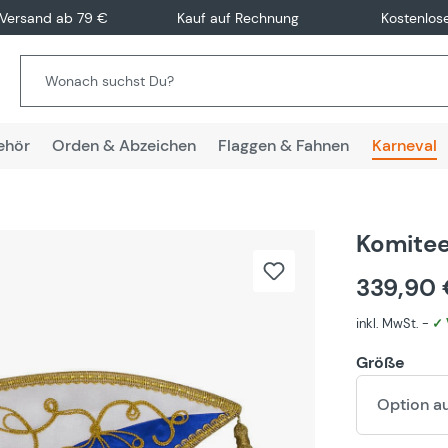
 Versand ab 79 €
Kauf auf Rechnung
Kostenlos
ehör
Orden & Abzeichen
Flaggen & Fahnen
Karneval
Komite
339,90
inkl. MwSt. -
✓ 
Größe
Option a