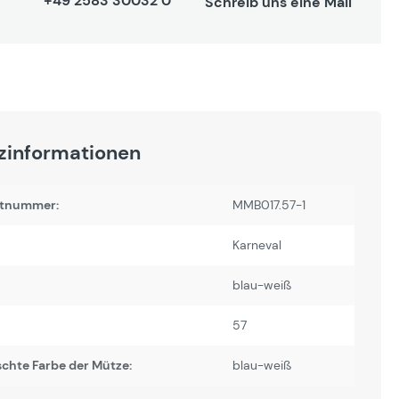
+49 2583 30032 0
Schreib uns eine Mail
zinformationen
tnummer:
MMB017.57-1
Karneval
blau-weiß
57
chte Farbe der Mütze:
blau-weiß