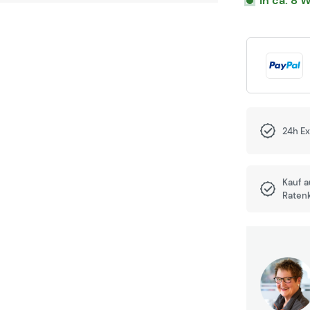
In ca. 8 
24h E
Kauf 
Raten