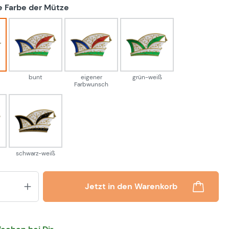
auswählen
 Farbe der Mütze
-weiß
bunt
eigener Farbwunsch
grün-weiß
bunt
eigener
grün-weiß
Farbwunsch
eiß
schwarz-weiß
schwarz-weiß
Produkt Anzahl: Gib den gewünsch
Jetzt in den Warenkorb