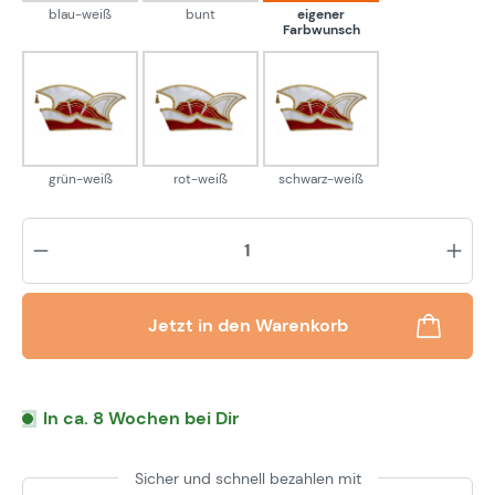
blau-weiß
bunt
eigener
Farbwunsch
grün-weiß
rot-weiß
schwarz-weiß
grün-weiß
rot-weiß
schwarz-weiß
Pr
Jetzt in den Warenkorb
In ca. 8 Wochen bei Dir
Sicher und schnell bezahlen mit