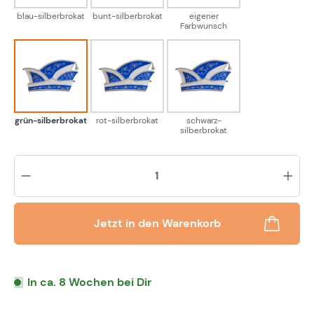
blau-silberbrokat
bunt-silberbrokat
eigener
Farbwunsch
grün-silberbrokat
rot-silberbrokat
schwarz-silberbrokat
grün-silberbrokat
rot-silberbrokat
schwarz-
silberbrokat
Pr
Jetzt in den Warenkorb
In ca. 8 Wochen bei Dir