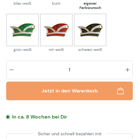
blau-weiß
bunt
eigener
Farbwunsch
grün-weiß
rot-weiß
schwarz-weiß
grün-weiß
rot-weiß
schwarz-weiß
Pr
Jetzt in den Warenkorb
In ca. 8 Wochen bei Dir
Sicher und schnell bezahlen mit