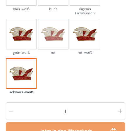
blau-weiß
bunt
eigener
Farbwunsch
grün-weiß
rot
rot-weiß
(Diese Option ist zurzeit nicht verfügbar.)
grün-weiß
rot
rot-weiß
schwarz-weiß
schwarz-weiß
Pr
Jetzt in den Warenkorb