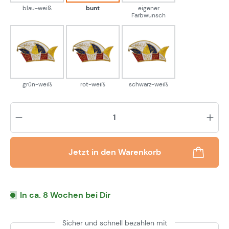
blau-weiß
bunt
eigener
Farbwunsch
grün-weiß
rot-weiß
schwarz-weiß
grün-weiß
rot-weiß
schwarz-weiß
Pr
Jetzt in den Warenkorb
In ca. 8 Wochen bei Dir
Sicher und schnell bezahlen mit