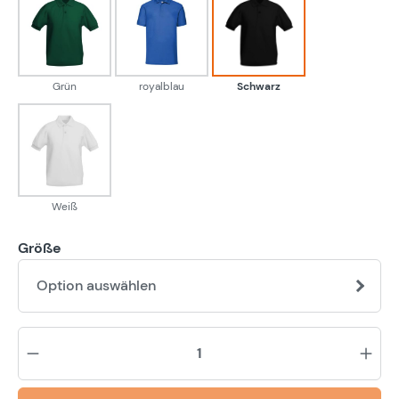
Grün
royalblau
Schwarz
Grün
royalblau
Schwarz
Weiß
Weiß
Größe
Option auswählen
Pr