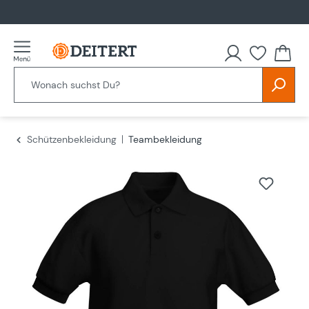
alt springen
Schützenbekleidung
Teambekleidung
Bildergalerie überspringen