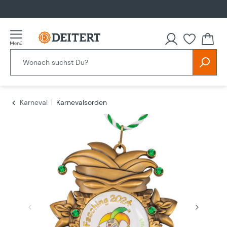
alt springen
Du hast
Karneval
Karnevalsorden