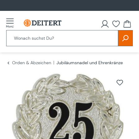
alt springen
Orden & Abzeichen
Jubiläumsnadel und Ehrenkränze
Bildergalerie überspringen