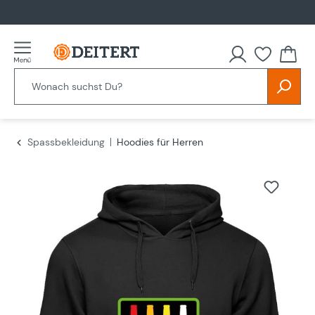
alt springen
Spassbekleidung
Hoodies für Herren
Bildergalerie überspringen