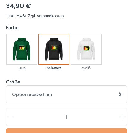
34,90 €
* inkl. MwSt. Zzgl. Versandkosten
auswählen
Farbe
Grün
Schwarz
Weiß
Grün
Schwarz
Weiß
Größe
Option auswählen
Pr