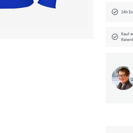
24h E
Kauf 
Raten