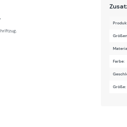
Zusat
r
Produk
riftzug.
Größen
Materi
Farbe:
Geschl
Größe: