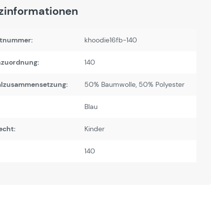
zinformationen
tnummer:
khoodie16fb-140
zuordnung:
140
alzusammensetzung:
50% Baumwolle, 50% Polyester
Blau
echt:
Kinder
140