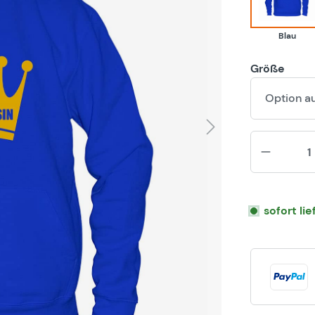
Blau
Größe
Option a
sofort li