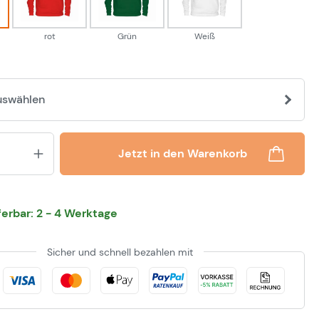
rot
Grün
Weiß
uswählen
Produkt Anzahl: Gib den gewünsch
Jetzt in den Warenkorb
eferbar: 2 - 4 Werktage
Sicher und schnell bezahlen mit