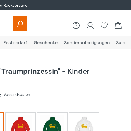
er Rückversand
Festbedarf
Geschenke
Sonderanfertigungen
Sale
"Traumprinzessin" - Kinder
€
zgl. Versandkosten
hlen
rot
Grün
Weiß