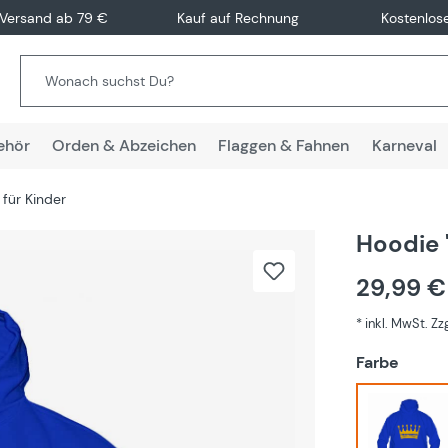
 Versand ab 79 €
Kauf auf Rechnung
Kostenlos
ehör
Orden & Abzeichen
Flaggen & Fahnen
Karneval
für Kinder
Hoodie 
29,99 
* inkl. MwSt. Z
auswä
Farbe
Blau