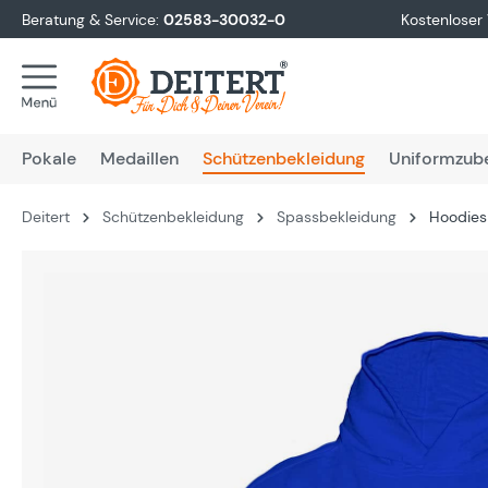
Beratung & Service:
02583-30032-0
Kostenloser
springen
Zur Hauptnavigation springen
Pokale
Medaillen
Schützenbekleidung
Uniformzub
Deitert
Schützenbekleidung
Spassbekleidung
Hoodies 
Bildergalerie überspringen