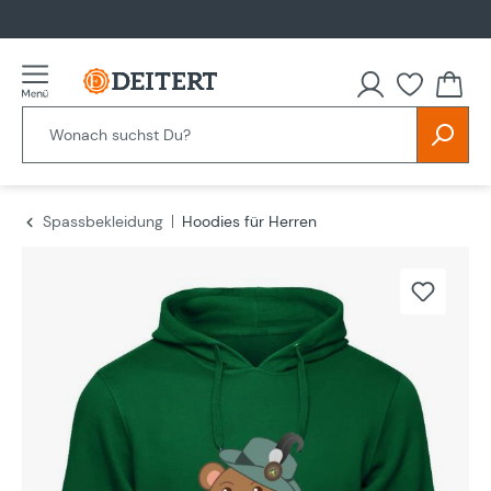
alt springen
Spassbekleidung
Hoodies für Herren
Bildergalerie überspringen