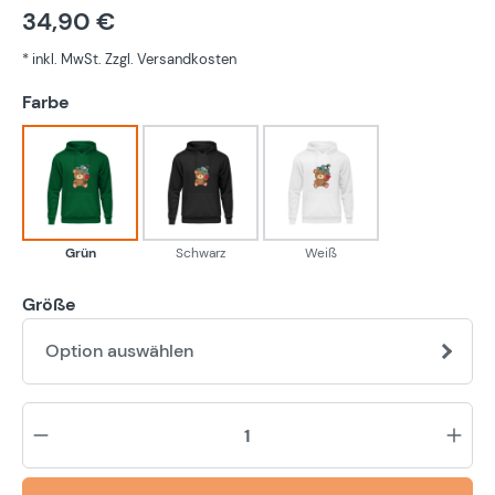
34,90 €
* inkl. MwSt. Zzgl. Versandkosten
auswählen
Farbe
Grün
Schwarz
Weiß
Grün
Schwarz
Weiß
Größe
Option auswählen
Pr