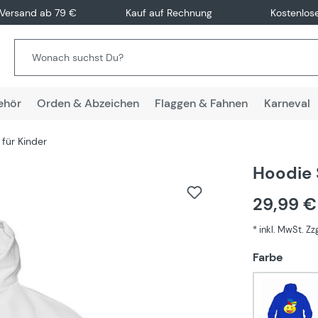
 Versand ab 79 €
Kauf auf Rechnung
Kostenlos
ehör
Orden & Abzeichen
Flaggen & Fahnen
Karneval
für Kinder
Hoodie 
29,99 
* inkl. MwSt. Z
auswä
Farbe
Blau