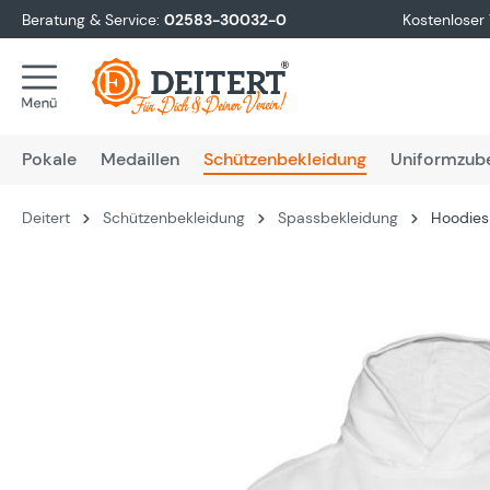
Beratung & Service:
02583-30032-0
Kostenloser
springen
Zur Hauptnavigation springen
Pokale
Medaillen
Schützenbekleidung
Uniformzub
Deitert
Schützenbekleidung
Spassbekleidung
Hoodies 
Bildergalerie überspringen