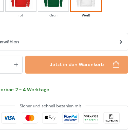
rot
Grün
Weiß
uswählen
Produkt Anzahl: Gib den gewünsch
Jetzt in den Warenkorb
eferbar: 2 - 4 Werktage
Sicher und schnell bezahlen mit