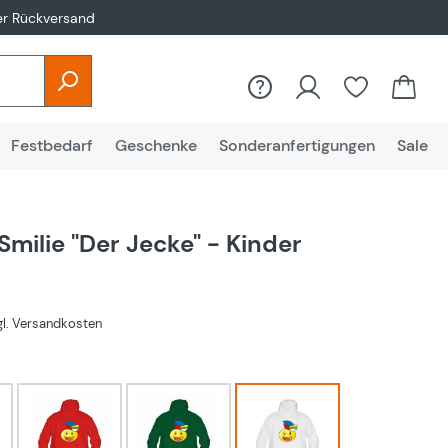
er Rückversand
Festbedarf
Geschenke
Sonderanfertigungen
Sale
Smilie "Der Jecke" - Kinder
€
zgl. Versandkosten
hlen
rot
Grün
Weiß