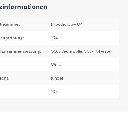
zinformationen
tnummer:
khoodie10w-104
zuordnung:
104
alzusammensetzung:
50% Baumwolle, 50% Polyester
Weiß
echt:
Kinder
104