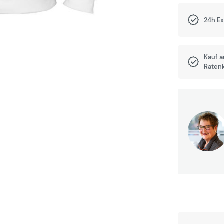
24h E
Kauf 
Raten