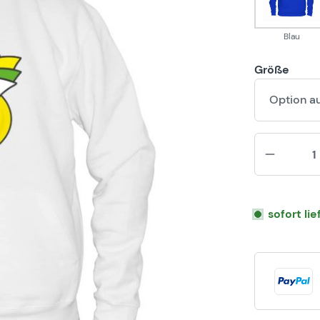
Blau
Größe
Option a
sofort li