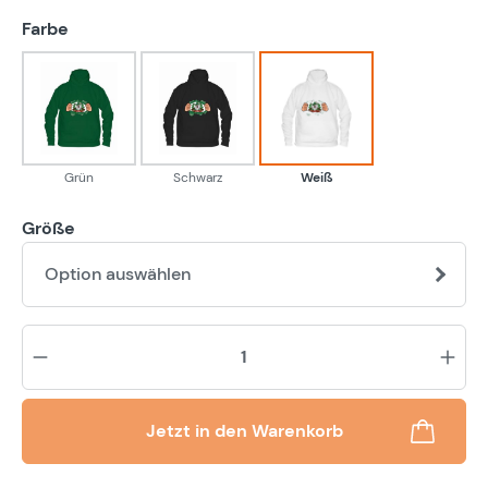
auswählen
Farbe
Grün
Schwarz
Weiß
Grün
Schwarz
Weiß
Größe
Option auswählen
Pr
Jetzt in den Warenkorb