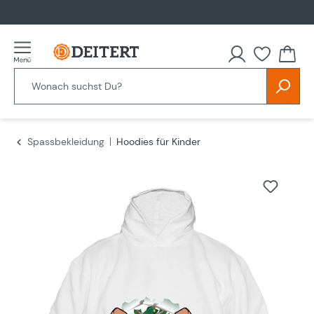
alt springen
Spassbekleidung
Hoodies für Kinder
Bildergalerie überspringen