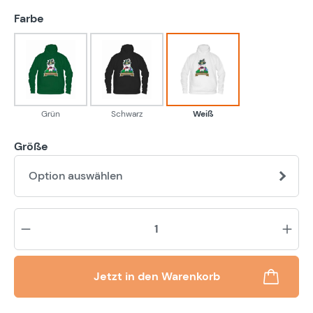
auswählen
Farbe
Grün
Schwarz
Weiß
Grün
Schwarz
Weiß
Größe
Option auswählen
Pr
Jetzt in den Warenkorb