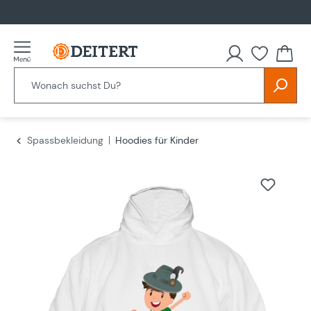
alt springen
Spassbekleidung
Hoodies für Kinder
Bildergalerie überspringen