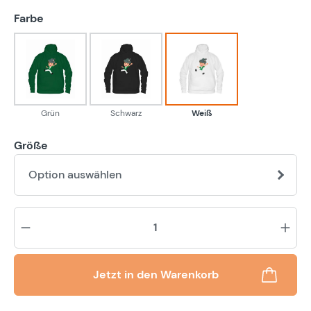
auswählen
Farbe
Grün
Schwarz
Weiß
Grün
Schwarz
Weiß
Größe
Option auswählen
Pr
Jetzt in den Warenkorb