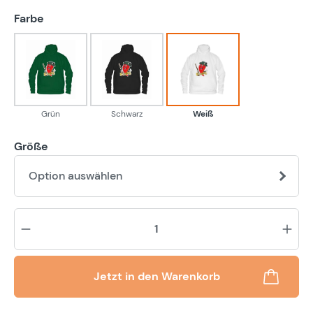
auswählen
Farbe
Grün
Schwarz
Weiß
Grün
Schwarz
Weiß
Größe
Option auswählen
Pr
Jetzt in den Warenkorb