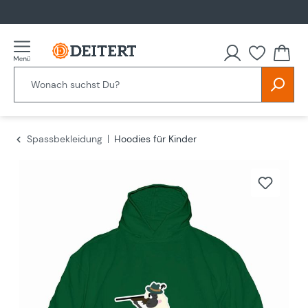
alt springen
Spassbekleidung
Hoodies für Kinder
Bildergalerie überspringen