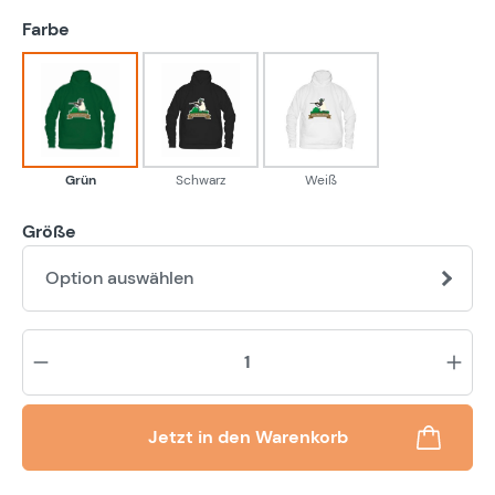
auswählen
Farbe
Grün
Schwarz
Weiß
Grün
Schwarz
Weiß
Größe
Option auswählen
Pr
Jetzt in den Warenkorb