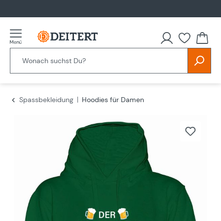
alt springen
Spassbekleidung
Hoodies für Damen
Bildergalerie überspringen