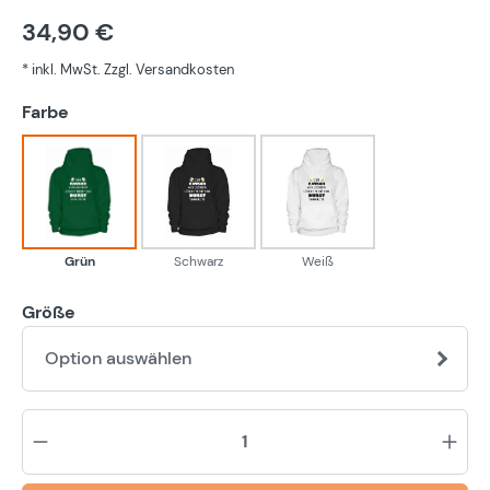
34,90 €
* inkl. MwSt. Zzgl. Versandkosten
auswählen
Farbe
Grün
Schwarz
Weiß
Grün
Schwarz
Weiß
Größe
Option auswählen
Pr