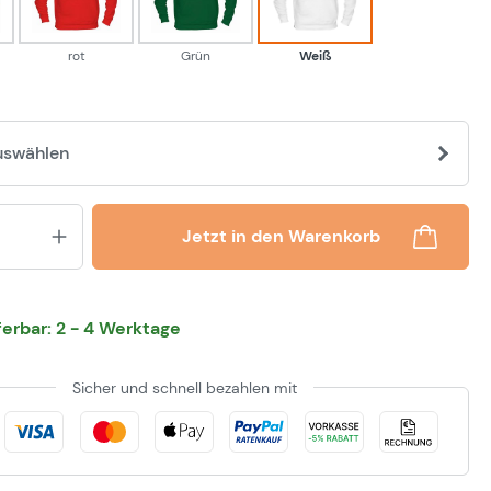
rot
Grün
Weiß
uswählen
Produkt Anzahl: Gib den gewünsch
Jetzt in den Warenkorb
eferbar: 2 - 4 Werktage
Sicher und schnell bezahlen mit