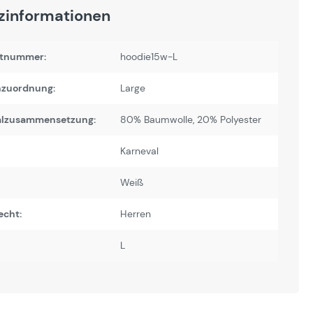
zinformationen
tnummer:
hoodie15w-L
zuordnung:
Large
alzusammensetzung:
80% Baumwolle, 20% Polyester
Karneval
Weiß
echt:
Herren
L