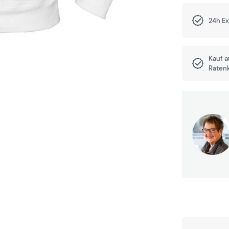
24h E
Kauf 
Raten