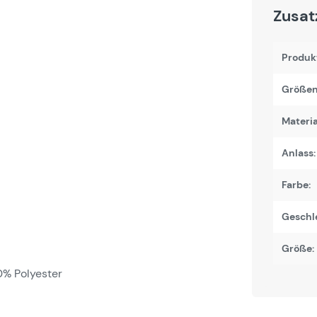
Zusat
Produk
Größen
Materi
Anlass:
Farbe:
Geschl
Größe:
% Polyester