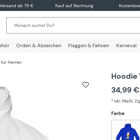
 Versand ab 79 €
Kauf auf Rechnung
Kostenlos
ehör
Orden & Abzeichen
Flaggen & Fahnen
Karneval
 für Herren
Hoodie 
34,99 
* inkl. MwSt. Z
auswä
Farbe
Blau