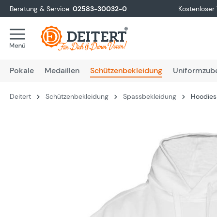
Beratung & Service:
02583-30032-0
Kostenloser
springen
Zur Hauptnavigation springen
Pokale
Medaillen
Schützenbekleidung
Uniformzub
Deitert
Schützenbekleidung
Spassbekleidung
Hoodies
Bildergalerie überspringen