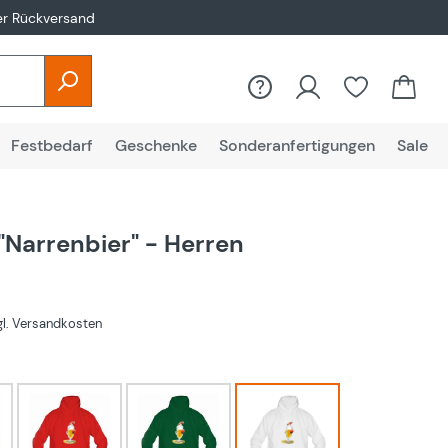
er Rückversand
Festbedarf
Geschenke
Sonderanfertigungen
Sale
"Narrenbier" - Herren
€
zgl. Versandkosten
hlen
rot
Grün
Weiß